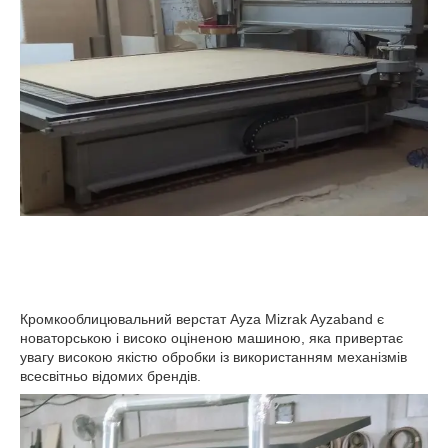
Кромкооблицювальний верстат Ayza Mizrak Ayzaband є
новаторською і високо оціненою машиною, яка привертає
увагу високою якістю обробки із використанням механізмів
всесвітньо відомих брендів.