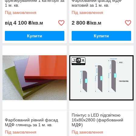
фрезеруванням 1 категорії за
Фарбований фасад МДФ
1 м. кв.
матовий за 1 м. кв.
Під замовлення
Під замовлення
4 100
2 800
від
₴/кв.м
₴/кв.м
Купити
Купити
Плінтус з LED підсвіткою
Фарбований рівний фасад
16х80х2800 (фарбований
МДФ глянець за 1 м. кв.
МДФ)
Під замовлення
Під замовлення