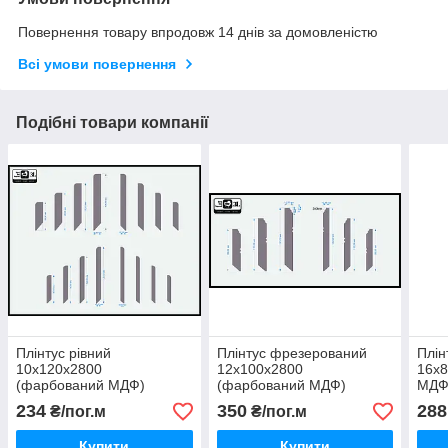
Повернення товару впродовж 14 днів за домовленістю
Всі умови повернення
Подібні товари компанії
Плінтус рівний
Плінтус фрезерований
Плін
10х120х2800
12х100х2800
16х
(фарбований МДФ)
(фарбований МДФ)
МДФ
234
350
288
₴/пог.м
₴/пог.м
Купити
Купити