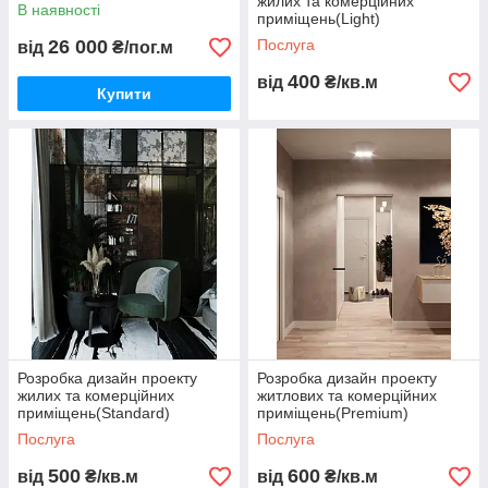
жилих та комерційних
В наявності
приміщень(Light)
26 000
Послуга
від
₴/пог.м
400
від
₴/кв.м
Купити
Розробка дизайн проекту
Розробка дизайн проекту
жилих та комерційних
житлових та комерційних
приміщень(Standard)
приміщень(Premium)
Послуга
Послуга
500
600
від
₴/кв.м
від
₴/кв.м