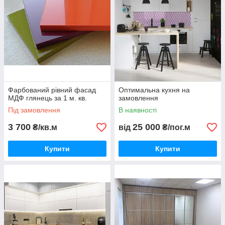
Фарбований рівний фасад
Оптимальна кухня на
МДФ глянець за 1 м. кв.
замовлення
Під замовлення
В наявності
3 700
25 000
₴/кв.м
від
₴/пог.м
Купити
Купити