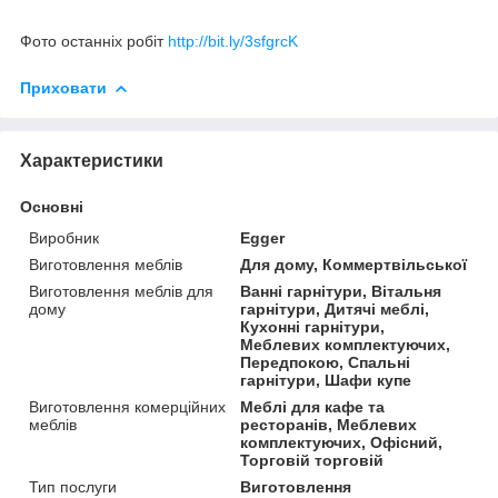
Фото останніх робіт
http://bit.ly/3sfgrcK
Приховати
Характеристики
Основні
Виробник
Egger
Виготовлення меблів
Для дому, Коммертвільської
Виготовлення меблів для
Ванні гарнітури, Вітальня
дому
гарнітури, Дитячі меблі,
Кухонні гарнітури,
Меблевих комплектуючих,
Передпокою, Спальні
гарнітури, Шафи купе
Виготовлення комерційних
Меблі для кафе та
меблів
ресторанів, Меблевих
комплектуючих, Офісний,
Торговій торговій
Тип послуги
Виготовлення