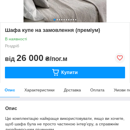
Шафа купе на замовлення (преміум)
В наявності
Роздріб
26 000
від
₴/пог.м
Купити
Опис
Характеристики
Доставка
Оплата
Умови п
Опис
Цю комплектацію найкраще використовувати, якщо ви хочете,
щоб шафа була не просто частиною інтер'єру, а справжнім
дизайнерським рішенням.