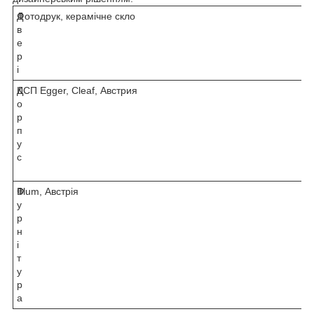
Д
Фотодрук, керамічне скло
в
е
р
і
К
ДСП Egger, Cleaf, Австрия
о
р
п
у
с
Ф
Blum, Австрія
у
р
н
і
т
у
р
а