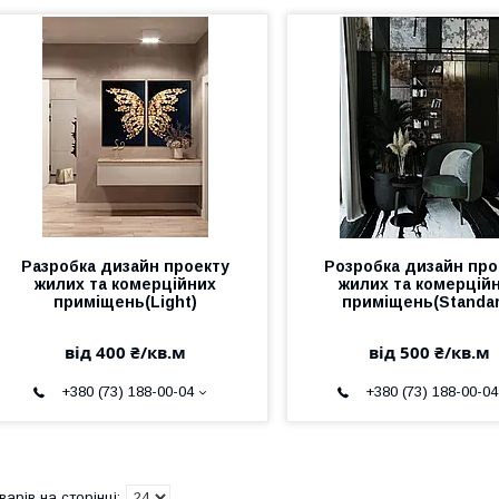
Разробка дизайн проекту
Розробка дизайн про
жилих та комерційних
жилих та комерцій
приміщень(Light)
приміщень(Standar
від 400 ₴/кв.м
від 500 ₴/кв.м
+380 (73) 188-00-04
+380 (73) 188-00-04