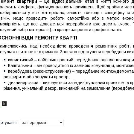
Ремонт квартири
– це відповідальний етап в житті кожного д
алежить комфорт, функціональність приміщень. Щоб зробити якісни
озбираються у всіх матеріалах, знають тонкощі і специфіку їх
вічі». Якщо проводити роботи самостійно або з метою економ
мовірність, що все доведеться переробляти вже досить скоро.
озумний вибір матеріалів), а краще запросити професіоналів.
ОСНОННІ ВІДИ РЕМОНТУ КВАРТІ
амислюючись над необхідністю проведення ремонтних робіт, п
езультат ви хочете отримати. Залежно від ступеня перебудови виді
косметичний – найбільш простий, передбачає оновлення покритті
Капітальний – він проводиться із заміною комунікацій, монтажем
перебудова (реконструювання) – передбачає монтаж/демонтаж
розширити або зонувати простір;
дизайнерський – виконується за індивідуальним проектом, в п
рішення, унікальний декор, виконаний на замовлення (передбаче