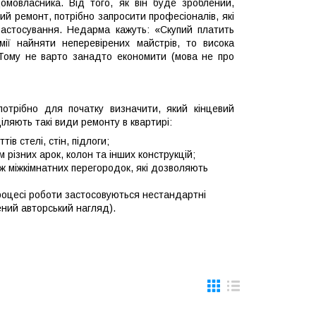
омовласника. Від того, як він буде зроблений,
й ремонт, потрібно запросити професіоналів, які
 застосування. Недарма кажуть: «Скупий платить
ії найняти неперевірених майстрів, то висока
 Тому не варто занадто економити (мова не про
отрібно для початку визначити, який кінцевий
ляють такі види ремонту в квартирі:
в стелі, стін, підлоги;
 різних арок, колон та інших конструкцій;
 міжкімнатних перегородок, які дозволяють
роцесі роботи застосовуються нестандартні
ний авторський нагляд).