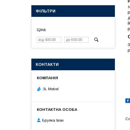
з
ФІЛЬТРИ
р
д
й
р
Ціна
З
р
КОНТАКТИ
3L Mebel
Бруяка Іван