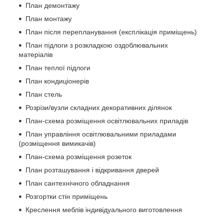
План демонтажу
План монтажу
План після перепланування (експлікація приміщень)
План підлоги з розкладкою оздоблювальних
матеріалів
План теплої підлоги
План кондиціонерів
План стель
Розрізи/вузли складних декоративних ділянок
План-схема розміщення освітлювальних приладів
План управління освітлювальними приладами
(розміщення вимикачів)
План-схема розміщення розеток
План розташування і відкривання дверей
План сантехнічного обладнання
Розгортки стін приміщень
Креслення меблів індивідуального виготовлення