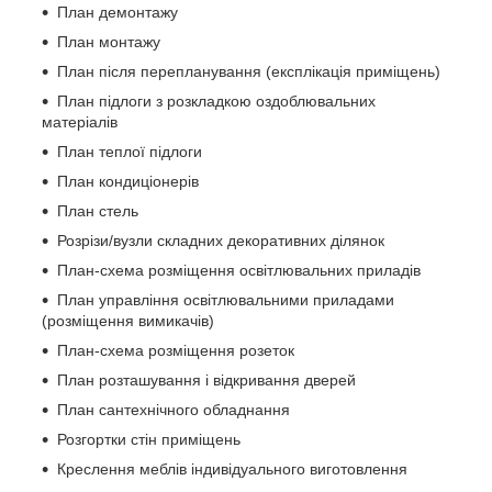
План демонтажу
План монтажу
План після перепланування (експлікація приміщень)
План підлоги з розкладкою оздоблювальних
матеріалів
План теплої підлоги
План кондиціонерів
План стель
Розрізи/вузли складних декоративних ділянок
План-схема розміщення освітлювальних приладів
План управління освітлювальними приладами
(розміщення вимикачів)
План-схема розміщення розеток
План розташування і відкривання дверей
План сантехнічного обладнання
Розгортки стін приміщень
Креслення меблів індивідуального виготовлення