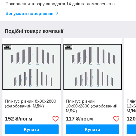
Повернення товару впродовж 14 днів за домовленістю
Всі умови повернення
Подібні товари компанії
Плінтус рівний 8х80х2800
Плінтус рівний
Плін
(фарбований МДФ)
10х60х2800 (фарбований
12х
МДФ)
МДФ
152
117
120
₴/пог.м
₴/пог.м
Купити
Купити