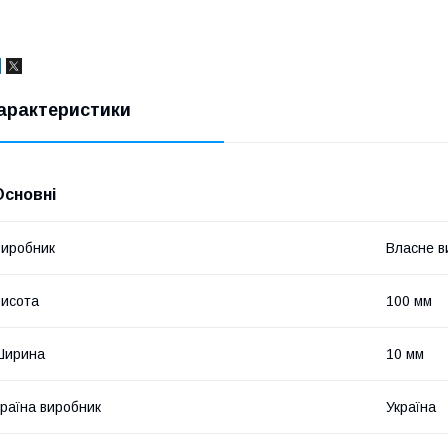
арактеристики
Основні
иробник
Власне в
исота
100 мм
Ширина
10 мм
раїна виробник
Україна