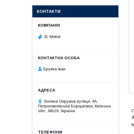
КОНТАКТИ
3L Mebel
Бруяка Іван
Велика Окружна вулиця, 4А,
Петропавлівська Борщагівка, Київська
П
обл., 08129, Україна
д
М