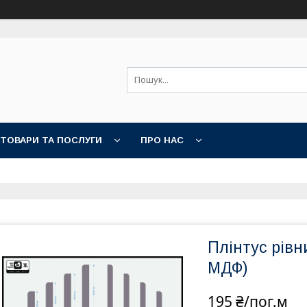
ТОВАРИ ТА ПОСЛУГИ
ПРО НАС
Плінтус рів
МДФ)
195 ₴/пог.м