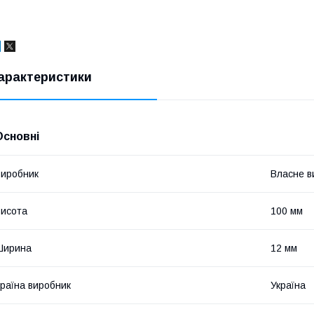
арактеристики
Основні
иробник
Власне в
исота
100 мм
Ширина
12 мм
раїна виробник
Україна