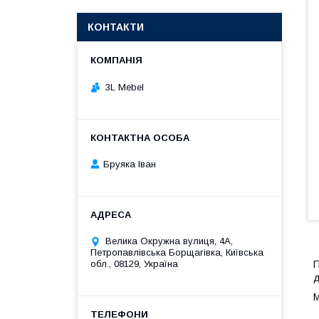
КОНТАКТИ
3L Mebel
Бруяка Іван
Велика Окружна вулиця, 4А,
Петропавлівська Борщагівка, Київська
П
обл., 08129, Україна
д
М