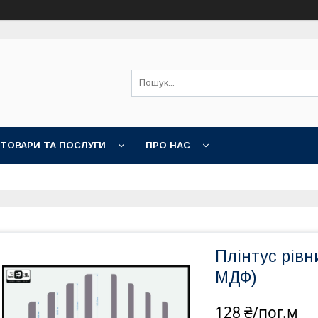
ТОВАРИ ТА ПОСЛУГИ
ПРО НАС
Плінтус рів
МДФ)
128 ₴/пог.м