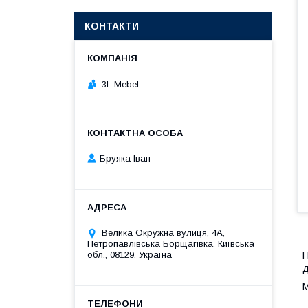
КОНТАКТИ
3L Mebel
Бруяка Іван
Велика Окружна вулиця, 4А,
Петропавлівська Борщагівка, Київська
П
обл., 08129, Україна
д
М