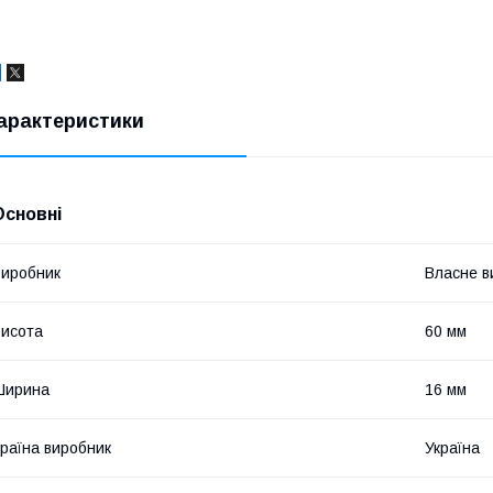
арактеристики
Основні
иробник
Власне в
исота
60 мм
Ширина
16 мм
раїна виробник
Україна