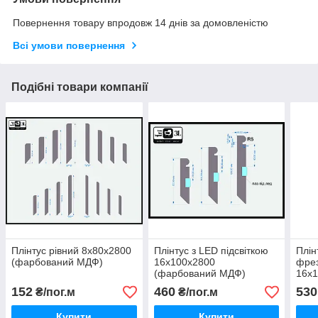
Повернення товару впродовж 14 днів за домовленістю
Всі умови повернення
Подібні товари компанії
Плінтус рівний 8х80х2800
Плінтус з LED підсвіткою
Плін
(фарбований МДФ)
16х100х2800
фре
(фарбований МДФ)
16х
(фа
152
460
530
₴/пог.м
₴/пог.м
Купити
Купити