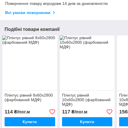
Повернення товару впродовж 14 днів за домовленістю
Всі умови повернення
Подібні товари компанії
Плінтус рівний 8х60х2800
Плінтус рівний
Плін
(фарбований МДФ)
10х60х2800 (фарбований
10х
МДФ)
МДФ
114
117
156
₴/пог.м
₴/пог.м
Купити
Купити