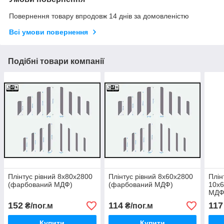
Повернення товару впродовж 14 днів за домовленістю
Всі умови повернення
Подібні товари компанії
Плінтус рівний 8х80х2800
Плінтус рівний 8х60х2800
Плін
(фарбований МДФ)
(фарбований МДФ)
10х
МДФ
152
114
117
₴/пог.м
₴/пог.м
Купити
Купити