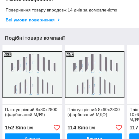
Повернення товару впродовж 14 днів за домовленістю
Всі умови повернення
Подібні товари компанії
Плінтус рівний 8х80х2800
Плінтус рівний 8х60х2800
Плін
(фарбований МДФ)
(фарбований МДФ)
10х
МДФ
152
114
117
₴/пог.м
₴/пог.м
Купити
Купити