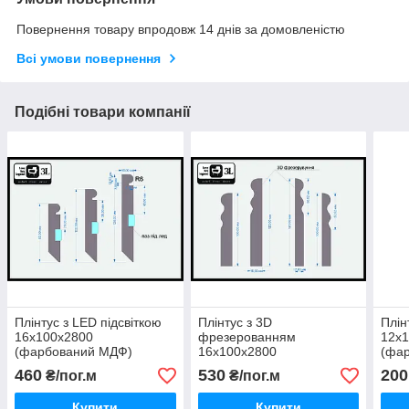
Повернення товару впродовж 14 днів за домовленістю
Всі умови повернення
Подібні товари компанії
Плінтус з LED підсвіткою
Плінтус з 3D
Плін
16х100х2800
фрезерованням
12х
(фарбований МДФ)
16х100х2800
(фа
(фарбований МДФ)
460
530
200
₴/пог.м
₴/пог.м
Купити
Купити