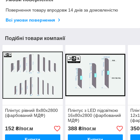
Повернення товару впродовж 14 днів за домовленістю
Всі умови повернення
Подібні товари компанії
Плінтус рівний 8х80х2800
Плінтус з LED підсвіткою
Плін
(фарбований МДФ)
16х80х2800 (фарбований
12х
МДФ)
(фа
152
388
350
₴/пог.м
₴/пог.м
Купити
Купити