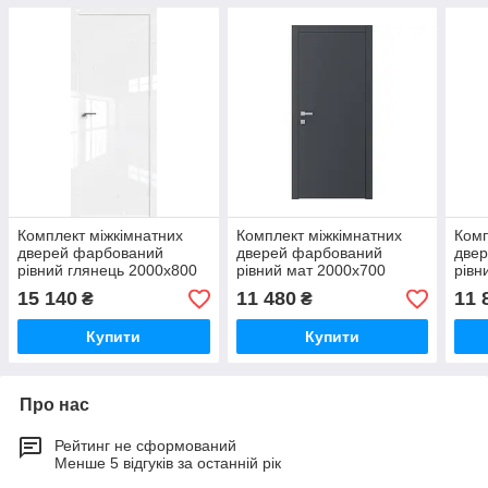
Комплект міжкімнатних
Комплект міжкімнатних
Комп
дверей фарбований
дверей фарбований
две
рівний глянець 2000х800
рівний мат 2000х700
рівн
15 140
11 480
11 
₴
₴
Купити
Купити
Про нас
Рейтинг не сформований
Менше 5 відгуків за останній рік