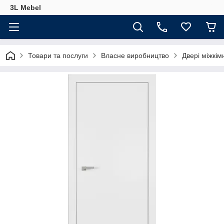
3L Mebel
Товари та послуги
Власне виробництво
Двері міжкім