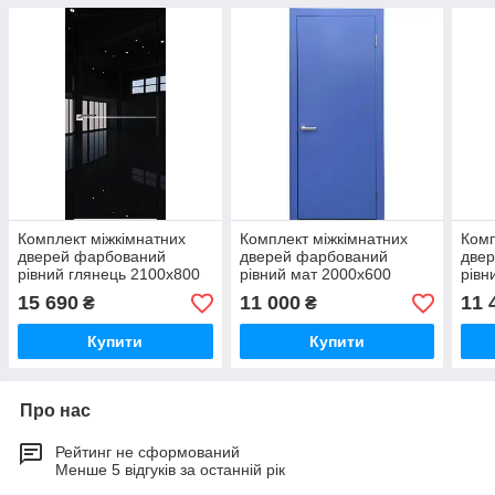
Комплект міжкімнатних
Комплект міжкімнатних
Комп
дверей фарбований
дверей фарбований
две
рівний глянець 2100х800
рівний мат 2000х600
рівн
15 690
11 000
11 
₴
₴
Купити
Купити
Про нас
Рейтинг не сформований
Менше 5 відгуків за останній рік