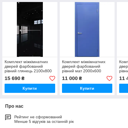
Комплект міжкімнатних
Комплект міжкімнатних
Комп
дверей фарбований
дверей фарбований
две
рівний глянець 2100х800
рівний мат 2000х600
рівн
15 690
11 000
11 
₴
₴
Купити
Купити
Про нас
Рейтинг не сформований
Менше 5 відгуків за останній рік