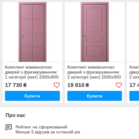
Комплект міжкімнатних
Комплект міжкімнатних
Комп
дверей з фрезеруванням
дверей з фрезеруванням
двер
1 категорії (мат) 2000х800
2 категорії (мат) 2000х900
2 ка
17 730
19 810
17 
₴
₴
Купити
Купити
Про нас
Рейтинг не сформований
Менше 5 відгуків за останній рік