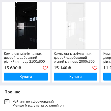
Комплект міжкімнатних
Комплект міжкімнатних
Комп
дверей фарбований
дверей фарбований
две
рівний глянець 2100х800
рівний глянець 2000х800
рівн
15 690
15 140
11 
₴
₴
Купити
Купити
Про нас
Рейтинг не сформований
Менше 5 відгуків за останній рік