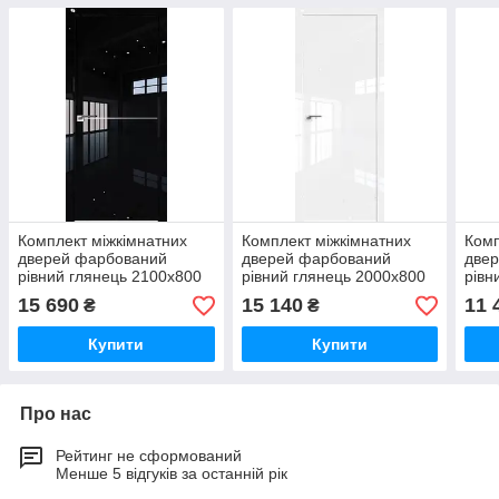
Комплект міжкімнатних
Комплект міжкімнатних
Комп
дверей фарбований
дверей фарбований
две
рівний глянець 2100х800
рівний глянець 2000х800
рівн
15 690
15 140
11 
₴
₴
Купити
Купити
Про нас
Рейтинг не сформований
Менше 5 відгуків за останній рік