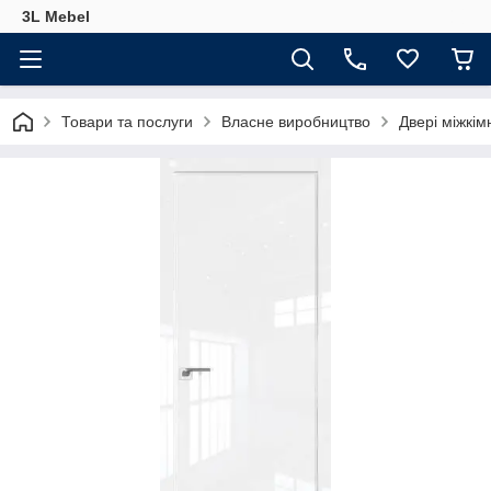
3L Mebel
Товари та послуги
Власне виробництво
Двері міжкім