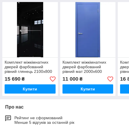
Комплект міжкімнатних
Комплект міжкімнатних
Комп
дверей фарбований
дверей фарбований
две
рівний глянець 2100х800
рівний мат 2000х600
рівн
15 690
11 000
16 
₴
₴
Купити
Купити
Про нас
Рейтинг не сформований
Менше 5 відгуків за останній рік