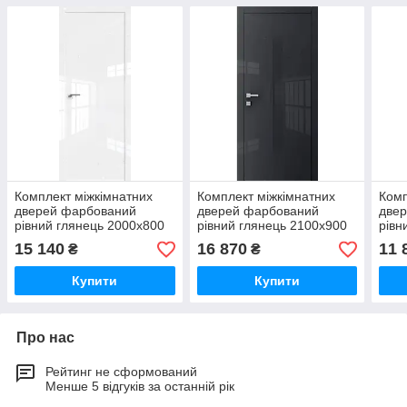
Комплект міжкімнатних
Комплект міжкімнатних
Комп
дверей фарбований
дверей фарбований
две
рівний глянець 2000х800
рівний глянець 2100х900
рівн
15 140
16 870
11 
₴
₴
Купити
Купити
Про нас
Рейтинг не сформований
Менше 5 відгуків за останній рік