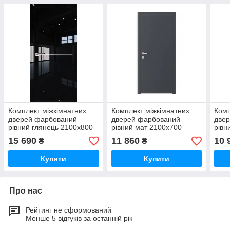
Комплект міжкімнатних
Комплект міжкімнатних
Комп
дверей фарбований
дверей фарбований
две
рівний глянець 2100х800
рівний мат 2100х700
рівн
15 690
11 860
10 
₴
₴
Купити
Купити
Про нас
Рейтинг не сформований
Менше 5 відгуків за останній рік