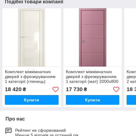
Подібні товари компанії
Комплект міжкімнатних
Комплект міжкімнатних
Комп
дверей з фрезеруванням
дверей з фрезеруванням
двер
1 категорії (глянець)
1 категорії (мат) 2000х800
2 ка
2000х600
18 420
17 730
18 
₴
₴
Купити
Купити
Про нас
Рейтинг не сформований
Менше 5 відгуків за останній рік