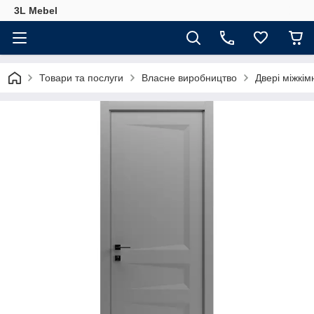
3L Mebel
Товари та послуги
Власне виробництво
Двері міжкім