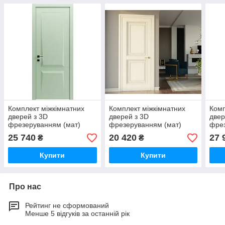
Комплект міжкімнатних
Комплект міжкімнатних
Комп
дверей з 3D
дверей з 3D
двер
фрезеруванням (мат)
фрезеруванням (мат)
фрез
2100х800
2000х600
210
25 740
20 420
27 
₴
₴
Купити
Купити
Про нас
Рейтинг не сформований
Менше 5 відгуків за останній рік